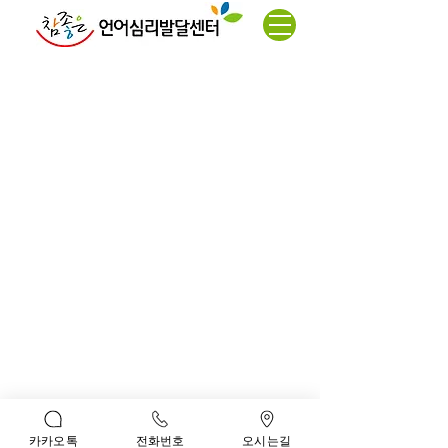
심리상담
* 대전광역시 서구 문정로 70 제이앤에스 6층 (탄방점)
* 대전 서구 관저북로 13번길 5 대주프리자 3층 ( 관저점)
* 대표 : 김명찬,김진실
* TEL :
042-482-7556
(탄방점)
042-542-7556(관저점)
* FAX : 042-367-0575
* 사업자번호 :
314-91-83247
* kmc4833@hanmail.net
카카오톡
전화번호
오시는길