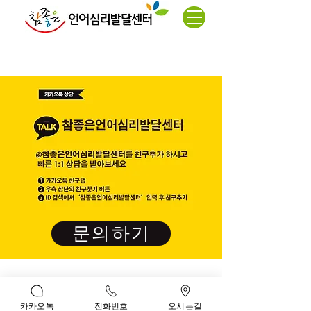
실시간 상담
문의하기
* 대전광역시 서구 문정로 70 제이앤에스 6층 (탄방점)
* 대전 서구 관저북로 13번길 5 대주프리자 3층 ( 관저점)
* 대표 : 김명찬,김진실
카카오톡
전화번호
오시는길