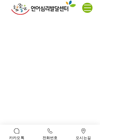
미술치료
* 대전광역시 서구 문정로 70 제이앤에스 6층 (탄방점)
* 대전 서구 관저북로 13번길 5 대주프리자 3층 ( 관저점)
* 대표 : 김명찬,김진실
* TEL :
042-482-7556
(탄방점)
042-542-7556(관저점)
* FAX : 042-367-0575
* 사업자번호 :
314-91-83247
* kmc4833@hanmail.net
카카오톡
전화번호
오시는길