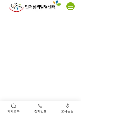
모래놀이치료
* 대전광역시 서구 문정로 70 제이앤에스 6층 (탄방점)
* 대전 서구 관저북로 13번길 5 대주프리자 3층 ( 관저점)
* 대표 : 김명찬,김진실
* TEL :
042-482-7556
(탄방점)
042-542-7556(관저점)
* FAX : 042-367-0575
* 사업자번호 :
314-91-83247
* kmc4833@hanmail.net
카카오톡
전화번호
오시는길